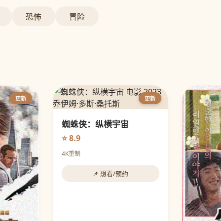
恐怖
冒险
更新
更新
蜘蛛侠：纵横宇宙
⭐ 8.9
4K重制
📌 想看/预约