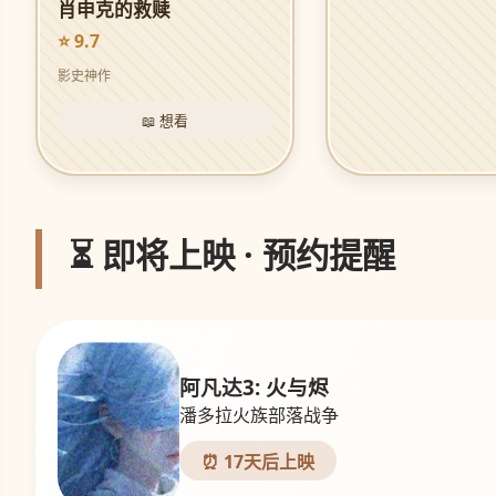
肖申克的救赎
⭐ 9.7
影史神作
📖 想看
⏳ 即将上映 · 预约提醒
阿凡达3: 火与烬
潘多拉火族部落战争
⏰ 17天后上映