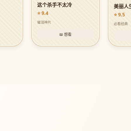
这个杀手不太冷
美丽人
⭐ 9.4
⭐ 9.5
催泪神片
必看经典
📖 想看