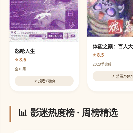
体能之巅：百人大
怒呛人生
⭐ 8.5
⭐ 8.6
2023季完结
全10集
📌 想看/预约
📌 想看/预约
📊 影迷热度榜 · 周榜精选