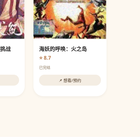
挑战
海妖的呼唤：火之岛
⭐ 8.7
已完结
📌 想看/预约