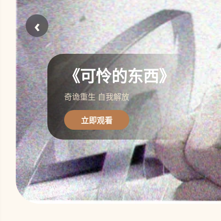
‹
《可怜的东西》
奇诡重生 自我解放
立即观看