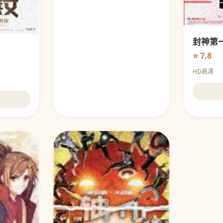
封神第
⭐ 7.8
HD高清