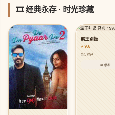
🎞️ 经典永存 · 时光珍藏
霸王别姬
⭐ 9.6
高分封神
📖 想看