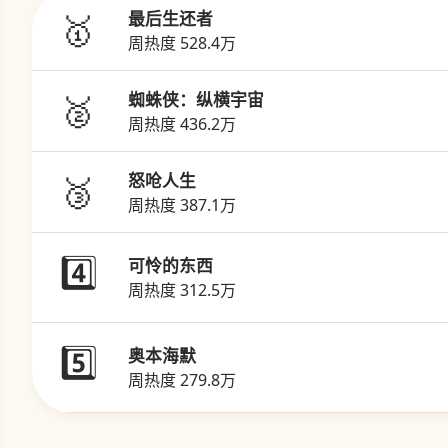
🥇
最后生还者
周热度 528.4万
🥈
蜘蛛侠：纵横宇宙
周热度 436.2万
🥉
怒呛人生
周热度 387.1万
4️⃣
可怜的东西
周热度 312.5万
5️⃣
奥本海默
周热度 279.8万