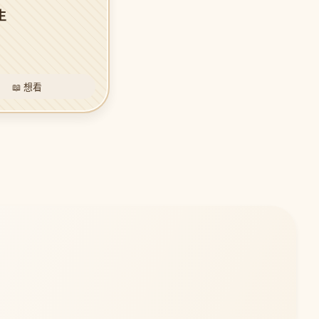
生
📖 想看